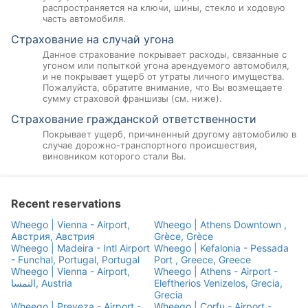
распространяется на ключи, шины, стекло и ходовую
часть автомобиля.
Страхование на случай угона
Данное страхование покрывает расходы, связанные с
угоном или попыткой угона арендуемого автомобиля,
и не покрывает ущерб от утраты личного имущества.
Пожалуйста, обратите внимание, что Вы возмещаете
сумму страховой франшизы (см. ниже).
Страхование гражданской ответственности
Покрывает ущерб, причиненный другому автомобилю в
случае дорожно-транспортного происшествия,
виновником которого стали Вы.
Recent reservations
Wheego | Vienna - Airport,
Wheego | Athens Downtown ,
Австрия, Австрия
Grèce, Grèce
Wheego | Madeira - Intl Airport
Wheego | Kefalonia - Pessada
- Funchal, Portugal, Portugal
Port , Greece, Greece
Wheego | Vienna - Airport,
Wheego | Athens - Airport -
النمسا, Austria
Eleftherios Venizelos, Grecia,
Grecia
Wheego | Preveza - Airport -
Wheego | Corfu - Airport -