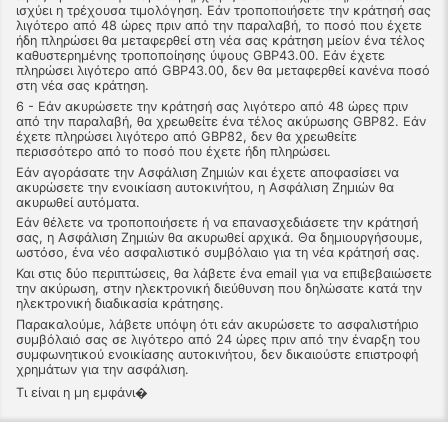
ισχύει η τρέχουσα τιμολόγηση. Εάν τροποποιήσετε την κράτησή σας
λιγότερο από 48 ώρες πριν από την παραλαβή, το ποσό που έχετε
ήδη πληρώσει θα μεταφερθεί στη νέα σας κράτηση μείον ένα τέλος
καθυστερημένης τροποποίησης ύψους GBP43.00. Εάν έχετε
πληρώσει λιγότερο από GBP43.00, δεν θα μεταφερθεί κανένα ποσό
στη νέα σας κράτηση.
6 - Εάν ακυρώσετε την κράτησή σας λιγότερο από 48 ώρες πριν
από την παραλαβή, θα χρεωθείτε ένα τέλος ακύρωσης GBP82. Εάν
έχετε πληρώσει λιγότερο από GBP82, δεν θα χρεωθείτε
περισσότερο από το ποσό που έχετε ήδη πληρώσει.
Εάν αγοράσατε την Ασφάλιση Ζημιών και έχετε αποφασίσει να
ακυρώσετε την ενοικίαση αυτοκινήτου, η Ασφάλιση Ζημιών θα
ακυρωθεί αυτόματα.
Εάν θέλετε να τροποποιήσετε ή να επανασχεδιάσετε την κράτησή
σας, η Ασφάλιση Ζημιών θα ακυρωθεί αρχικά. Θα δημιουργήσουμε,
ωστόσο, ένα νέο ασφαλιστικό συμβόλαιο για τη νέα κράτησή σας.
Και στις δύο περιπτώσεις, θα λάβετε ένα email για να επιβεβαιώσετε
την ακύρωση, στην ηλεκτρονική διεύθυνση που δηλώσατε κατά την
ηλεκτρονική διαδικασία κράτησης.
Παρακαλούμε, λάβετε υπόψη ότι εάν ακυρώσετε το ασφαλιστήριο
συμβόλαιό σας σε λιγότερο από 24 ώρες πριν από την έναρξη του
συμφωνητικού ενοικίασης αυτοκινήτου, δεν δικαιούστε επιστροφή
χρημάτων για την ασφάλιση.
Τι είναι η μη εμφάνι�