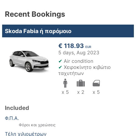
Recent Bookings
Skoda Fabia ή παρόμοιο
€ 118.93
EUR
5 days,
Aug 2023
✔
Air condition
✔
Χειροκίνητο κιβώτιο
ταχυτήτων
x 5
x 2
x 5
Included
Φ.Π.Α.
Φόροι και χρεώσεις
Τέλη χιλιομέτρων