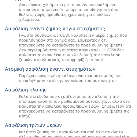
Απεριόριστα χιλιόμετρα με το παρόν ενοικιαζόμενο
αυτοκίνητο σημαίνει ότι μπορείτε να οδηγήσετε όσο
θέλετε, χωρίς πρόσθετες χρεώσεις για επιπλέον
χιλιόμετρα.
Ασφάλιση έναντι ζημίας λόγω ατυχήματος
Γνωστή συνήθως ως CDW, καλύπτει εν μέρει ζημιές που
προκλήθηκαν στο όχημά σας. Σημειωτέον ότι
υποχρεούστε να καταβάλετε το ποσό ευθύνης (βλέπε:
Δεν περιλαμβάνεται η ενότητα παρακάτω). Η CDW δεν
καλύπτει την απώλεια των κλειδιών ή την πρόκληση
ζημιών στα ελαστικά, το παρμπρίζ ή το σασί.
Ατομική ασφάλιση έναντι ατυχημάτων
Παρέχει περιορισμένη κάλυψη για τραυματισμούς που
προκλήθηκαν κατά την ενοικίαση του αυτοκινήτου
Ασφάλιση κλοπής
Καλύπτει έξοδα που σχετίζονται με την κλοπή ή την
απόπειρα κλοπής του μισθωμένου αυτοκινήτου, αλλά δεν
καλύπτει την απώλεια προσωπικών ειδών. Σημειωτέον ότι
υποχρεούστε να καταβάλετε το ποσό ευθύνης (βλέπε πιο
κάτω).
Ασφάλιση τρίτων μερών
Καλύπτει ζημιές που προκαλούνται από το αυτοκίνητο
άλλου οδηγού σε περίπτωση ατυχήματος που προκαλείται