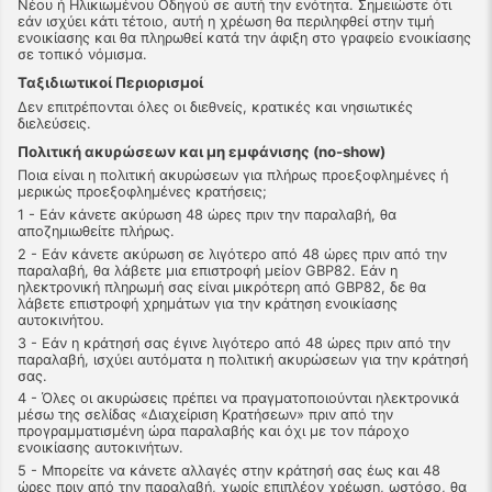
Νέου ή Ηλικιωμένου Οδηγού σε αυτή την ενότητα. Σημειώστε ότι
εάν ισχύει κάτι τέτοιο, αυτή η χρέωση θα περιληφθεί στην τιμή
ενοικίασης και θα πληρωθεί κατά την άφιξη στο γραφείο ενοικίασης
σε τοπικό νόμισμα.
Ταξιδιωτικοί Περιορισμοί
Δεν επιτρέπονται όλες οι διεθνείς, κρατικές και νησιωτικές
διελεύσεις.
Πολιτική ακυρώσεων και μη εμφάνισης (no-show)
Ποια είναι η πολιτική ακυρώσεων για πλήρως προεξοφλημένες ή
μερικώς προεξοφλημένες κρατήσεις;
1 - Εάν κάνετε ακύρωση 48 ώρες πριν την παραλαβή, θα
αποζημιωθείτε πλήρως.
2 - Εάν κάνετε ακύρωση σε λιγότερο από 48 ώρες πριν από την
παραλαβή, θα λάβετε μια επιστροφή μείον GBP82. Εάν η
ηλεκτρονική πληρωμή σας είναι μικρότερη από GBP82, δε θα
λάβετε επιστροφή χρημάτων για την κράτηση ενοικίασης
αυτοκινήτου.
3 - Εάν η κράτησή σας έγινε λιγότερο από 48 ώρες πριν από την
παραλαβή, ισχύει αυτόματα η πολιτική ακυρώσεων για την κράτησή
σας.
4 - Όλες οι ακυρώσεις πρέπει να πραγματοποιούνται ηλεκτρονικά
μέσω της σελίδας «Διαχείριση Κρατήσεων» πριν από την
προγραμματισμένη ώρα παραλαβής και όχι με τον πάροχο
ενοικίασης αυτοκινήτων.
5 - Μπορείτε να κάνετε αλλαγές στην κράτησή σας έως και 48
ώρες πριν από την παραλαβή, χωρίς επιπλέον χρέωση, ωστόσο, θα