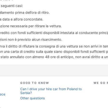
i seguenti casi:
llamento prima dell’ora di ritiro.
la data e all’ora concordate.
ione necessaria per ritirare la vettura.
redito con fondi sufficienti disponibili intestata al conducente princi
azioni non è previsto alcun risarcimento.
a il diritto di rifiutare la consegna di una vettura se non arrivi in t
na carta di credito sulla quale siano disponibili fondi sufficienti pe
stato annullato con almeno 48 ore di anticipo, non avrai diritto a un
GOOD TO KNOW
WE GO 
Can I drive your hire car from Poland to
Serbia?
ece
Other questions