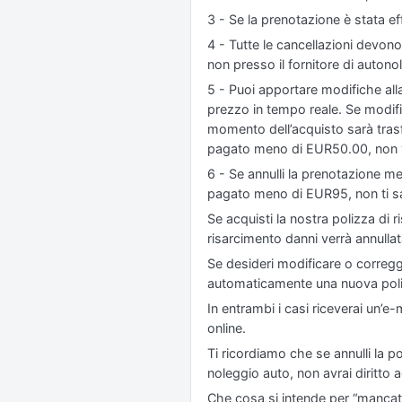
3 - Se la prenotazione è stata ef
4 - Tutte le cancellazioni devono 
non presso il fornitore di autono
5 - Puoi apportare modifiche alla
prezzo in tempo reale. Se modific
momento dell’acquisto sarà trasf
pagato meno di EUR50.00, non ve
6 - Se annulli la prenotazione me
pagato meno di EUR95, non ti sa
Se acquisti la nostra polizza di r
risarcimento danni verrà annull
Se desideri modificare o corregg
automaticamente una nuova poli
In entrambi i casi riceverai un’e
online.
Ti ricordiamo che se annulli la 
noleggio auto, non avrai diritto 
Che cosa si intende per “mancato