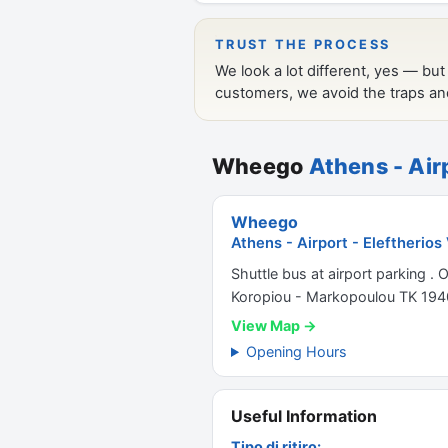
Wheego
Athens - Airp
Wheego
Athens - Airport - Eleftherios
Shuttle bus at airport parking . 
Koropiou - Markopoulou TK 194
View Map →
Opening Hours
Useful Information
Tipo di ritiro: