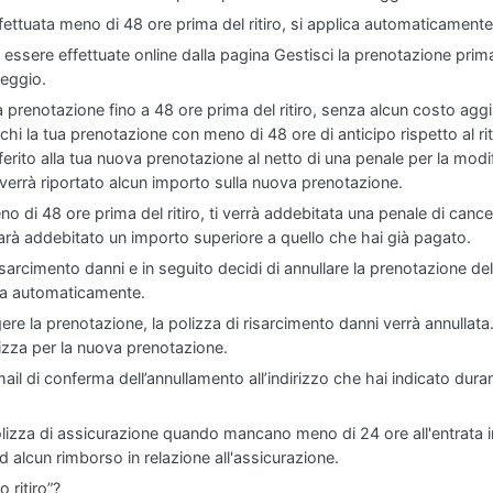
fettuata meno di 48 ore prima del ritiro, si applica automaticamente 
essere effettuate online dalla pagina Gestisci la prenotazione prima d
leggio.
 prenotazione fino a 48 ore prima del ritiro, senza alcun costo aggiu
hi la tua prenotazione con meno di 48 ore di anticipo rispetto al rit
erito alla tua nuova prenotazione al netto di una penale per la modi
rrà riportato alcun importo sulla nuova prenotazione.
no di 48 ore prima del ritiro, ti verrà addebitata una penale di canc
rà addebitato un importo superiore a quello che hai già pagato.
isarcimento danni e in seguito decidi di annullare la prenotazione del
ata automaticamente.
ere la prenotazione, la polizza di risarcimento danni verrà annullat
zza per la nuova prenotazione.
-mail di conferma dell’annullamento all’indirizzo che hai indicato dur
polizza di assicurazione quando mancano meno di 24 ore all'entrata in
ad alcun rimborso in relazione all'assicurazione.
 ritiro”?