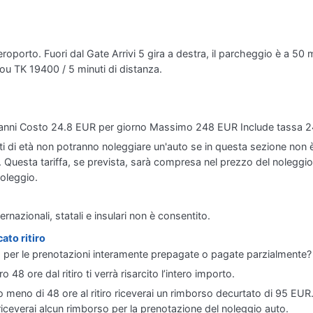
oporto. Fuori dal Gate Arrivi 5 gira a destra, il parcheggio è a 50 me
u TK 19400 / 5 minuti di distanza.
1 anni Costo 24.8 EUR per giorno Massimo 248 EUR Include tassa 2
miti di età non potranno noleggiare un'auto se in questa sezione non è
. Questa tariffa, se prevista, sarà compresa nel prezzo del noleggio
noleggio.
ernazionali, statali e insulari non è consentito.
ato ritiro
to per le prenotazioni interamente prepagate o pagate parzialmente?
o 48 ore dal ritiro ti verrà risarcito l’intero importo.
 meno di 48 ore al ritiro riceverai un rimborso decurtato di 95 EU
riceverai alcun rimborso per la prenotazione del noleggio auto.