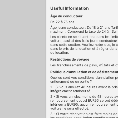
Useful Information
Âge du conducteur
De 22 à 75 ans
Âge jeune conducteur: De 18 à 21 ans Tari
maximum. Comprend la taxe de 24 %; Su
Les clients ne se situant pas dans les limi
voiture, sauf si des frais jeune conducteu
dans cette section. Veuillez noter que, le 
dans le prix de la location et à régler dans 
de location.
Restrictions de voyage
Les franchissements de pays, d’États et d’
Politique d’annulation et de désistemen
Quelles sont vos conditions d’annulation 
entièrement ou en partie ?
1 - Si vous annulez 48 heures avant la pri
intégralement remboursé.
2 - Si vous annulez moins de 48 heures ava
remboursement duquel EUR95 seront déduit
inférieur à EUR95, aucun remboursement p
voiture ne sera effectué.
3 - Si votre réservation est faite moins de
les conditions d’annulation s’appliqueront