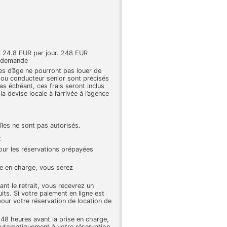
f 24.8 EUR par jour. 248 EUR
r demande
tes d’âge ne pourront pas louer de
r ou conducteur senior sont précisés
cas échéant, ces frais seront inclus
la devise locale à l’arrivée à l’agence
îles ne sont pas autorisés.
t
pour les réservations prépayées
se en charge, vous serez
nt le retrait, vous recevrez un
s. Si votre paiement en ligne est
our votre réservation de location de
 48 heures avant la prise en charge,
 automatiquement à votre réservation.