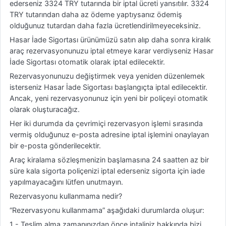
ederseniz 3324 TRY tutarında bir iptal ücreti yansıtılır. 3324
TRY tutarından daha az ödeme yaptıysanız ödemiş
olduğunuz tutardan daha fazla ücretlendirilmeyeceksiniz.
Hasar İade Sigortası ürünümüzü satın alıp daha sonra kiralık
araç rezervasyonunuzu iptal etmeye karar verdiyseniz Hasar
İade Sigortası otomatik olarak iptal edilecektir.
Rezervasyonunuzu değiştirmek veya yeniden düzenlemek
isterseniz Hasar İade Sigortası başlangıçta iptal edilecektir.
Ancak, yeni rezervasyonunuz için yeni bir poliçeyi otomatik
olarak oluşturacağız.
Her iki durumda da çevrimiçi rezervasyon işlemi sırasında
vermiş olduğunuz e-posta adresine iptal işlemini onaylayan
bir e-posta gönderilecektir.
Araç kiralama sözleşmenizin başlamasına 24 saatten az bir
süre kala sigorta poliçenizi iptal ederseniz sigorta için iade
yapılmayacağını lütfen unutmayın.
Rezervasyonu kullanmama nedir?
“Rezervasyonu kullanmama” aşağıdaki durumlarda oluşur:
1 - Teslim alma zamanınızdan önce iptaliniz hakkında bizi