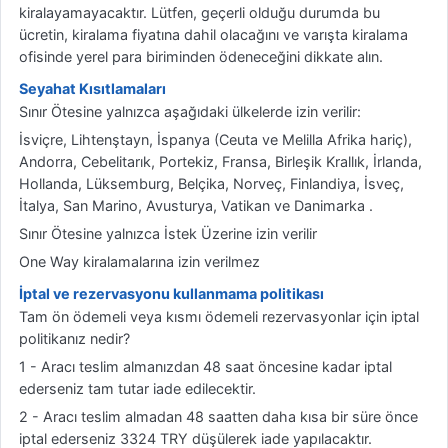
kiralayamayacaktır. Lütfen, geçerli olduğu durumda bu
ücretin, kiralama fiyatına dahil olacağını ve varışta kiralama
ofisinde yerel para biriminden ödeneceğini dikkate alın.
Seyahat Kısıtlamaları
Sınır Ötesine yalnızca aşağıdaki ülkelerde izin verilir:
İsviçre, Lihtenştayn, İspanya (Ceuta ve Melilla Afrika hariç),
Andorra, Cebelitarık, Portekiz, Fransa, Birleşik Krallık, İrlanda,
Hollanda, Lüksemburg, Belçika, Norveç, Finlandiya, İsveç,
İtalya, San Marino, Avusturya, Vatikan ve Danimarka .
Sınır Ötesine yalnızca İstek Üzerine izin verilir
One Way kiralamalarına izin verilmez
İptal ve rezervasyonu kullanmama politikası
Tam ön ödemeli veya kısmı ödemeli rezervasyonlar için iptal
politikanız nedir?
1 - Aracı teslim almanızdan 48 saat öncesine kadar iptal
ederseniz tam tutar iade edilecektir.
2 - Aracı teslim almadan 48 saatten daha kısa bir süre önce
iptal ederseniz 3324 TRY düşülerek iade yapılacaktır.