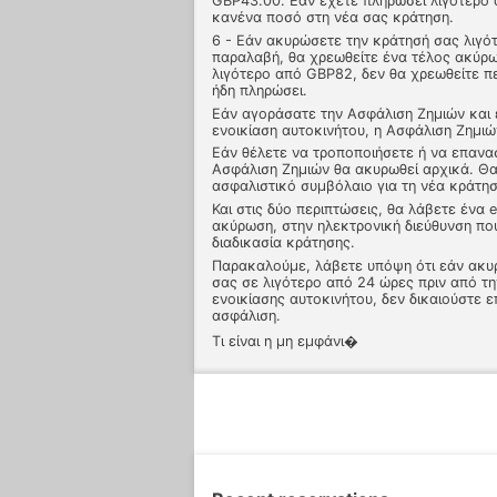
GBP43.00. Εάν έχετε πληρώσει λιγότερο 
κανένα ποσό στη νέα σας κράτηση.
6 - Εάν ακυρώσετε την κράτησή σας λιγό
παραλαβή, θα χρεωθείτε ένα τέλος ακύρ
λιγότερο από GBP82, δεν θα χρεωθείτε π
ήδη πληρώσει.
Εάν αγοράσατε την Ασφάλιση Ζημιών και 
ενοικίαση αυτοκινήτου, η Ασφάλιση Ζημι
Εάν θέλετε να τροποποιήσετε ή να επανα
Ασφάλιση Ζημιών θα ακυρωθεί αρχικά. Θα
ασφαλιστικό συμβόλαιο για τη νέα κράτησ
Και στις δύο περιπτώσεις, θα λάβετε ένα 
ακύρωση, στην ηλεκτρονική διεύθυνση πο
διαδικασία κράτησης.
Παρακαλούμε, λάβετε υπόψη ότι εάν ακυ
σας σε λιγότερο από 24 ώρες πριν από τ
ενοικίασης αυτοκινήτου, δεν δικαιούστε 
ασφάλιση.
Τι είναι η μη εμφάνι�