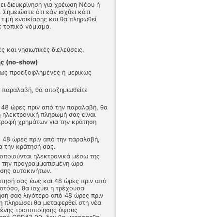
ει διευκρίνηση για χρέωση Νέου ή
Σημειώστε ότι εάν ισχύει κάτι
 τιμή ενοικίασης και θα πληρωθεί
ε τοπικό νόμισμα.
ές και νησιωτικές διελεύσεις.
ς (no-show)
ήρως προεξοφλημένες ή μερικώς
ν παραλαβή, θα αποζημιωθείτε
 48 ώρες πριν από την παραλαβή, θα
 ηλεκτρονική πληρωμή σας είναι
τροφή χρημάτων για την κράτηση
ό 48 ώρες πριν από την παραλαβή,
α την κράτησή σας.
τοποιούνται ηλεκτρονικά μέσω της
ό την προγραμματισμένη ώρα
ασης αυτοκινήτων.
άτησή σας έως και 48 ώρες πριν από
στόσο, θα ισχύει η τρέχουσα
ησή σας λιγότερο από 48 ώρες πριν
η πληρώσει θα μεταφερθεί στη νέα
μένης τροποποίησης ύψους