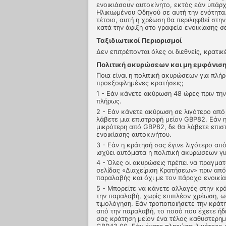
ενοικιάσουν αυτοκίνητο, εκτός εάν υπάρχ
Ηλικιωμένου Οδηγού σε αυτή την ενότητα. 
τέτοιο, αυτή η χρέωση θα περιληφθεί στην
κατά την άφιξη στο γραφείο ενοικίασης σ
Ταξιδιωτικοί Περιορισμοί
Δεν επιτρέπονται όλες οι διεθνείς, κρατικ
Πολιτική ακυρώσεων και μη εμφάνιση
Ποια είναι η πολιτική ακυρώσεων για πλ
προεξοφλημένες κρατήσεις;
1 - Εάν κάνετε ακύρωση 48 ώρες πριν τη
πλήρως.
2 - Εάν κάνετε ακύρωση σε λιγότερο από
λάβετε μια επιστροφή μείον GBP82. Εάν η
μικρότερη από GBP82, δε θα λάβετε επισ
ενοικίασης αυτοκινήτου.
3 - Εάν η κράτησή σας έγινε λιγότερο απ
ισχύει αυτόματα η πολιτική ακυρώσεων γι
4 - Όλες οι ακυρώσεις πρέπει να πραγμα
σελίδας «Διαχείριση Κρατήσεων» πριν απ
παραλαβής και όχι με τον πάροχο ενοικί
5 - Μπορείτε να κάνετε αλλαγές στην κρ
την παραλαβή, χωρίς επιπλέον χρέωση, ω
τιμολόγηση. Εάν τροποποιήσετε την κράτ
από την παραλαβή, το ποσό που έχετε ήδ
σας κράτηση μείον ένα τέλος καθυστερη