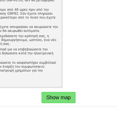
από GBP43.00, δεν θα μεταφερθεί
τερο από 48 ώρες πριν από την
ωσης GBP82. Εάν έχετε πληρώσει
ερισσότερο από το ποσό που έχετε
έχετε αποφασίσει να ακυρώσετε την
ών θα ακυρωθεί αυτόματα.
σχεδιάσετε την κράτησή σας, η
 δημιουργήσουμε, ωστόσο, ένα νέο
ή σας.
email για να επιβεβαιώσετε την
υ δηλώσατε κατά την ηλεκτρονική
ρώσετε το ασφαλιστήριο συμβόλαιό
ην έναρξη του συμφωνητικού
επιστροφή χρημάτων για την
Show map